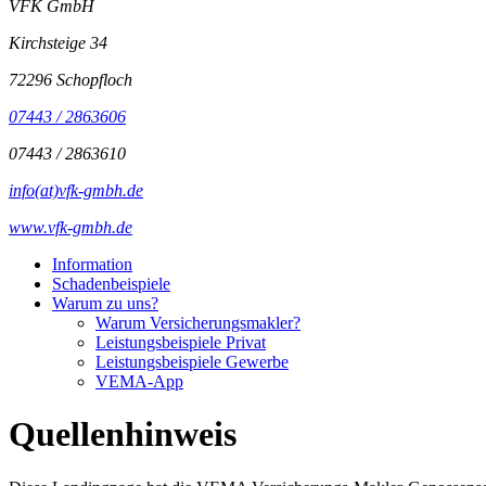
VFK GmbH
Kirchsteige 34
72296 Schopfloch
07443 / 2863606
07443 / 2863610
info(at)vfk-gmbh.de
www.vfk-gmbh.de
Information
Schadenbeispiele
Warum zu uns?
Warum Versicherungsmakler?
Leistungsbeispiele Privat
Leistungsbeispiele Gewerbe
VEMA-App
Quellenhinweis