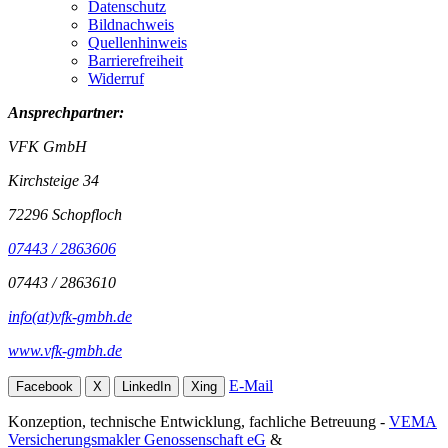
Datenschutz
Bildnachweis
Quellenhinweis
Barrierefreiheit
Widerruf
Ansprechpartner:
VFK GmbH
Kirchsteige 34
72296 Schopfloch
07443 / 2863606
07443 / 2863610
info(at)vfk-gmbh.de
www.vfk-gmbh.de
E-Mail
Facebook
X
LinkedIn
Xing
Konzeption, technische Entwicklung, fachliche Betreuung -
VEMA
Versicherungsmakler Genossenschaft eG
&