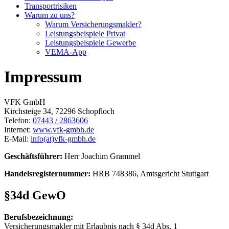
Transportrisiken
Warum zu uns?
Warum Versicherungsmakler?
Leistungsbeispiele Privat
Leistungsbeispiele Gewerbe
VEMA-App
Impressum
VFK GmbH
Kirchsteige 34, 72296 Schopfloch
Telefon:
07443 / 2863606
Internet:
www.vfk-gmbh.de
E-Mail:
info(at)vfk-gmbh.de
Geschäftsführer:
Herr Joachim Grammel
Handelsregisternummer:
HRB 748386, Amtsgericht Stuttgart
§34d GewO
Berufsbezeichnung:
Versicherungsmakler mit Erlaubnis nach § 34d Abs. 1