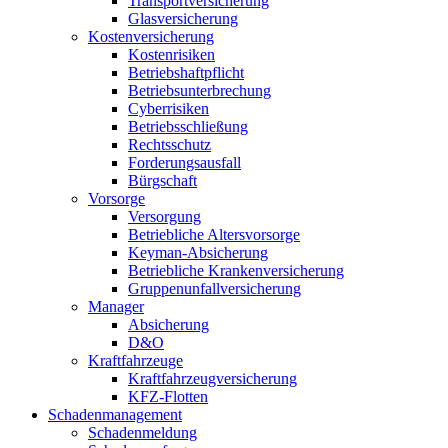
Transportversicherung
Glasversicherung
Kostenversicherung
Kostenrisiken
Betriebshaftpflicht
Betriebsunterbrechung
Cyberrisiken
Betriebsschließung
Rechtsschutz
Forderungsausfall
Bürgschaft
Vorsorge
Versorgung
Betriebliche Altersvorsorge
Keyman-Absicherung
Betriebliche Krankenversicherung
Gruppenunfallversicherung
Manager
Absicherung
D&O
Kraftfahrzeuge
Kraftfahrzeugversicherung
KFZ-Flotten
Schadenmanagement
Schadenmeldung