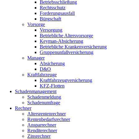
Betriebsschließung
Rechtsschutz
Forderungsausfall
Bürgschaft
Vorsorge
Versorgung
Betriebliche Altersvorsorge
Keyman-Absicherung
Betriebliche Krankenversicherung
Gruppenunfallversicherung
Manager
Absicherung
D&O
Kraftfahrzeuge
Kraftfahrzeugversicherung
KFZ-Flotten
Schadenmanagement
Schadenmeldung
Schadenumfrage
Rechner
Altersrentenrechner
Rentenbedarfsrechner
Ansparrechner
Renditerechner
Zinsrechner