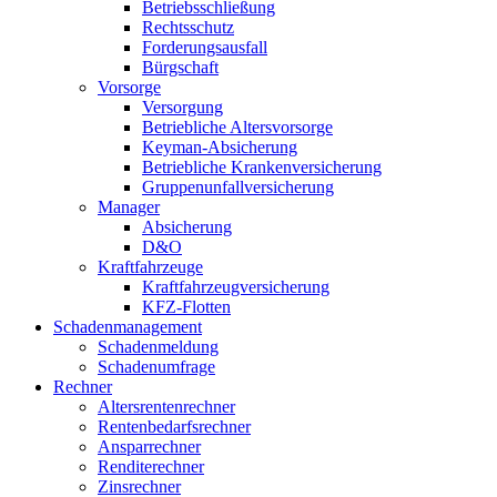
Betriebsschließung
Rechtsschutz
Forderungsausfall
Bürgschaft
Vorsorge
Versorgung
Betriebliche Altersvorsorge
Keyman-Absicherung
Betriebliche Krankenversicherung
Gruppenunfallversicherung
Manager
Absicherung
D&O
Kraftfahrzeuge
Kraftfahrzeugversicherung
KFZ-Flotten
Schadenmanagement
Schadenmeldung
Schadenumfrage
Rechner
Altersrentenrechner
Rentenbedarfsrechner
Ansparrechner
Renditerechner
Zinsrechner