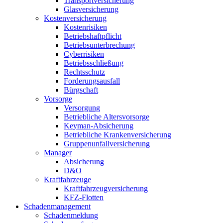
Transportversicherung
Glasversicherung
Kostenversicherung
Kostenrisiken
Betriebshaftpflicht
Betriebsunterbrechung
Cyberrisiken
Betriebsschließung
Rechtsschutz
Forderungsausfall
Bürgschaft
Vorsorge
Versorgung
Betriebliche Altersvorsorge
Keyman-Absicherung
Betriebliche Krankenversicherung
Gruppenunfallversicherung
Manager
Absicherung
D&O
Kraftfahrzeuge
Kraftfahrzeugversicherung
KFZ-Flotten
Schadenmanagement
Schadenmeldung